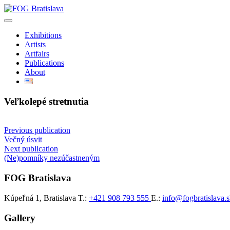
Preskočiť
na
obsah
Exhibitions
Artists
Artfairs
Publications
About
Veľkolepé stretnutia
Navigácia
Previous publication
Večný úsvit
v
Next publication
článku
(Ne)pomníky nezúčastneným
FOG Bratislava
Kúpeľná 1, Bratislava
T.:
+421 908 793 555
E.:
info@fogbratislava.
Gallery